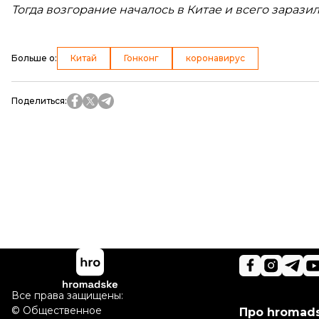
Тогда возгорание началось в Китае и всего заразило
Больше о
:
Китай
Гонконг
коронавирус
Поделиться
:
Все права защищены:
©
Общественное
Про hromad