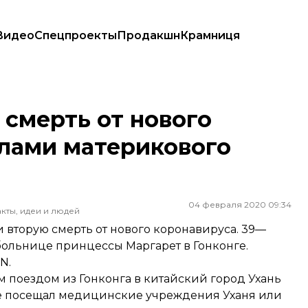
Видео
Спецпроекты
Продакшн
Крамниця
ми материкового Китая
смерть от нового
елами материкового
04 февраля 2020 09:34
кты, идеи и людей
 вторую смерть от нового коронавируса. 39—
 больнице принцессы Маргарет в Гонконге.
N.
м поездом из Гонконга в китайский город Ухань
 не посещал медицинские учреждения Уханя или