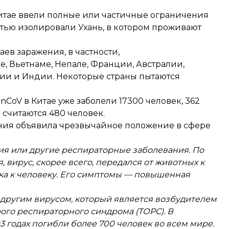
Китае ввели полные или частичные ограничения
тью изолировали Ухань
, в котором проживают
ев заражения, в частности,
ре
, Вьетнаме,
Непале
,
Франции
,
Австралии,
ии
и Индии. Некоторые страны пытаются
-nCoV в Китае
уже заболели 17300 человек
, 362
считаются 480 человек.
ения
объявила
чрезвычайное положение в сфере
ия или другие респираторные заболевания. По
вирус, скорее всего, передался от животных к
ека к человеку. Его симптомы — повышенная
 другим вирусом, который является возбудителем
ого респираторного синдрома (ТОРС). В
3 годах погибли более 700 человек во всем мире.