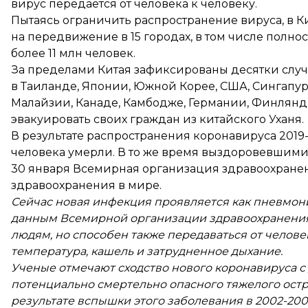
вирус передается от человека к человеку.
Пытаясь ограничить распространение вируса, в 
на передвижение в 15 городах, в том числе
полнос
более 11 млн человек.
За пределами Китая зафиксированы десятки случа
в
Таиланде
,
Японии
,
Южной Корее
,
США
,
Сингапу
Малайзии
,
Канаде
,
Камбодже
,
Германии
,
Финлянд
эвакуировать своих граждан из китайского Уханя.
В результате распространения коронавируса 2019
человека умерли. В то же время выздоровевшими 
30 января Всемирная организация здравоохран
здравоохранения в мире.
Сейчас новая инфекция проявляется как пневмон
данным Всемирной организации здравоохранения, 
людям, но способен также передаваться от челов
температура, кашель и затрудненное дыхание.
Ученые отмечают сходство нового коронавируса с
потенциально смертельно опасного тяжелого остр
результате вспышки этого заболевания в 2002-200