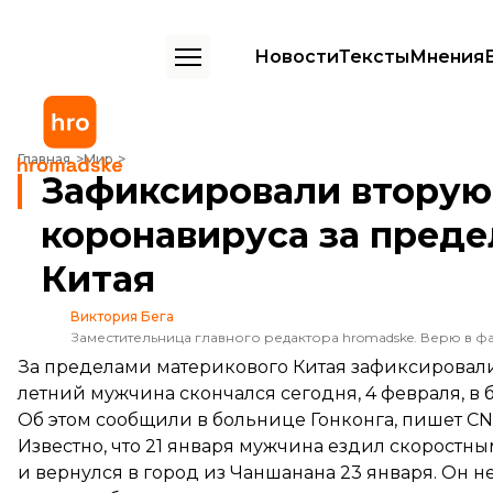
Новости
Тексты
Мнения
Зафиксировали вторую смерть от нового коронавируса за предела
Главная
Мир
Зафиксировали вторую 
коронавируса за пред
Китая
Виктория Бега
Заместительница главного редактора hromadske. Верю в фа
За пределами материкового Китая зафиксировали
летний мужчина скончался сегодня, 4 февраля, в
Об этом сообщили в больнице Гонконга,
пишет
CN
Известно, что 21 января мужчина ездил скоростны
и вернулся в город из Чаншанана 23 января. Он