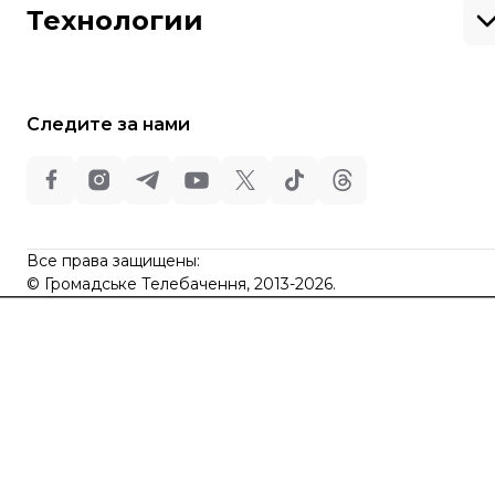
Путешествия
Регионы
Технологии
Книги
История
Еда
Гаджеты
ИИ
Косомос
Кибербезопасноcть
Следите за нами
Техника
Все права защищены:
©
Общественное Телевидение
,
2013-2026.
ideil
Все права защищены:
Design
©
Громадське Телебачення, 2013-2026.
elt