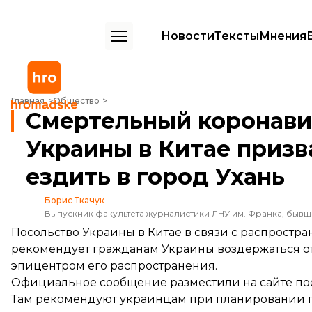
Новости
Тексты
Мнения
Смертельный коронавирус: посольство Украины в Китае призвало у
Главная
Общество
Смертельный коронави
Украины в Китае призв
ездить в город Ухань
Борис Ткачук
Выпускник факультета журналистики ЛНУ им. Франка, быв
Посольство Украины в Китае в связи с распростр
рекомендует гражданам Украины воздержаться от 
эпицентром его распространения.
Официальное сообщение
разместили
на сайте по
Там рекомендуют украинцам при планировании пу