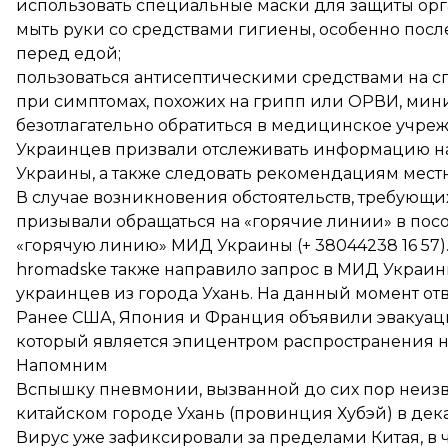
использовать специальные маски для защиты орг
мыть руки со средствами гигиены, особенно пос
перед едой;
пользоваться антисептическими средствами на с
при симптомах, похожих на грипп или ОРВИ, мин
безотлагательно обратиться в медицинское учре
Украинцев призвали отслеживать информацию на
Украины, а также следовать рекомендациям местн
В случае возникновения обстоятельств, требующ
призывали обращаться на «горячие линии» в посо
«горячую линию» МИД Украины (+ 38044238 16 57)
hromadske также направило запрос в МИД Украи
украинцев из города Ухань. На данный момент отве
Ранее США, Япония и Франция
объявили эвакуац
который является эпицентром распространения н
Напомним
Вспышку пневмонии, вызванной до сих пор неиз
китайском городе Ухань (провинция Хубэй) в дека
Вирус уже зафиксировали за пределами Китая, в 