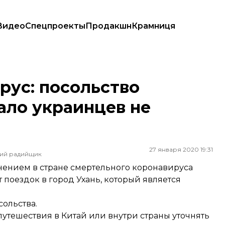
Видео
Спецпроекты
Продакшн
Крамниця
краинцев не ездить в город Ухань
рус: посольство
ало украинцев не
27 января 2020 19:31
ший радийщик
анением в стране смертельного коронавируса
поездок в город Ухань, который является
сольства.
тешествия в Китай или внутри страны уточнять