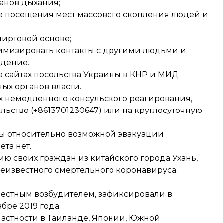
анов дыхания;
ле посещения мест массового скопления людей и
пиртовой основе;
имизировать контакты с другими людьми и
ждение.
 сайтах посольства Украины в КНР и МИД
ых органов власти.
их немедленного консульского реагирования,
льство (+8613701230647) или на круглосуточную
.
ны относительно возможной эвакуации
та нет.
ию своих граждан
из китайского города Ухань,
еизвестного смертельного коронавируса.
вестным возбудителем, зафиксировали в
бре 2019 года.
частности в
Таиланде
,
Японии
,
Южной