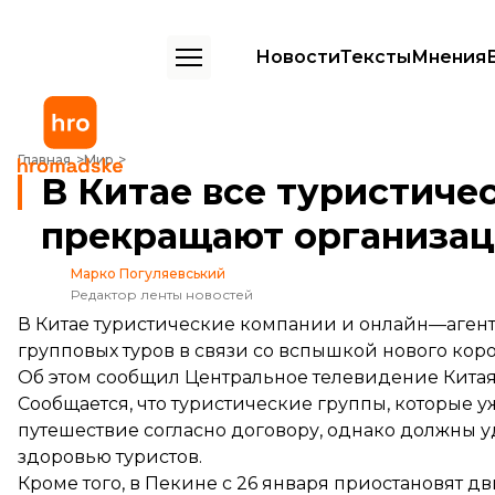
Новости
Тексты
Мнения
В Китае все туристические компании прекращают организацию ту
Главная
Мир
В Китае все туристиче
прекращают организац
Марко Погуляевський
Редактор ленты новостей
В Китае туристические компании и онлайн—аген
групповых туров в связи со вспышкой нового кор
Об этом
сообщил
Центральное телевидение Китая
Сообщается, что туристические группы, которые у
путешествие согласно договору, однако должны 
здоровью туристов.
Кроме того, в Пекине с 26 января приостановят д