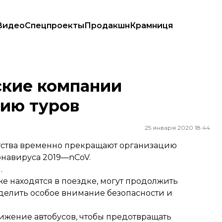
Видео
Спецпроекты
Продакшн
Крамниця
ров
ские компании
ию туров
25 января 2020 18:44
тства временно прекращают организацию
онавируса 2019—nCoV.
.
же находятся в поездке, могут продолжить
уделить особое внимание безопасности и
вижение автобусов, чтобы предотвращать