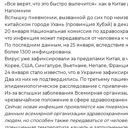
«Все верят, что это быстро вылечится»: как в Кит
Напомним
Вспышку пневмонии, вызванной до сих пор неиз
китайском городе Ухань (провинция Хубэй) в дека
20 января Национальная комиссия по здравоохр
что инфекция может передаваться от человека к ч
По последним данным, на 25 января, вследствие 
более 1300 инфицированы.
Вирус уже зафиксировали за пределами Китая, в 
Корее
,
США
,
Сингапуре
, Вьетнаме,
Непале
,
Франц
24 января стало известно, что в Украине
зафиксиро
Два из них не подтвердились. По третьему пацие
эпидемиологическое расследование с привлече
Из-за вспышки заболевания Всемирная организ
чрезвычайное положение
в сфере здравоохранен
Сейчас новая инфекция проявляется как пневмон
данным всемирной организации здравоохранения, 
людям, но способен также передаваться от челове
повышенная температура, кашель и затрудненное