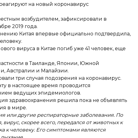
ае реагируют на новый коронавирус
вестным возбудителем, зафиксировали в
бре 2019 года.
анению Китая впервые официально подтвердила,
еловеку.
нового вируса в Китае
погиб уже 41 человек
, еще
частности в
Таиланде
,
Японии
,
Южной
ии
,
Австралии и Малайзии
.
вали три случая подозрения на коронавирус
.
нту в настоящее время проводится
нием ведущих эпидемиологов.
ация здравоохранения решила
пока не объявлять
ия в мире.
ия или другие респираторные заболевания. По
вирус, скорее всего, передался от животных к
ка к человеку. Его симптомами являются
 дыхание.