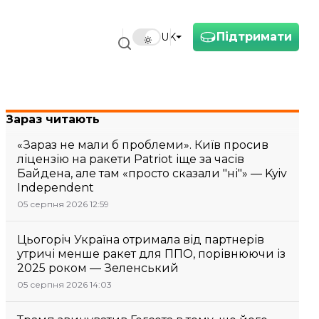
Підтримати
UK
Зараз читають
«Зараз не мали б проблеми». Київ просив
ліцензію на ракети Patriot іще за часів
Байдена, але там «просто сказали "ні"» — Kyiv
Independent
05 серпня 2026 12:59
Цьогоріч Україна отримала від партнерів
утричі менше ракет для ППО, порівнюючи із
2025 роком — Зеленський
05 серпня 2026 14:03