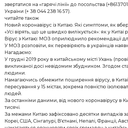
звертатися на «гарячі лінії» до посольства (+86137
України (+ 38 044 238 16 57).
читайте також
Новий коронавірус із Китаю. Які симптоми, як вбер
«Усі вірять, що це швидко вилікується»: як у Китаї
Вірус з Китаю: МОЗ оприлюднило рекомендації д
У МОЗ розповіли, як перевіряють в українців наяв
Нагадаємо:
У грудні 2019 року в китайському місті Ухань (пров
викликаної досі невідомим збудником. Згодом ста
людини.
Намагаючись обмежити поширення вірусу, в Китаї
пересування у 15 містах, зокрема
повністю ізолюва
людей.
За останніми даними, від нового коронавірусу в К
тисячі
.
За межами Китаю зафіксовано десятки випадків з
Кореї
,
США
,
Сінгапурі
, В'єтнамі,
Непалі
,
Франції
,
Авст
намагаються евакуювати своїх громадян з китайсь