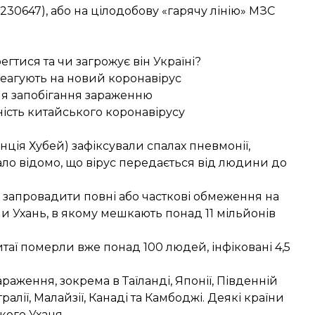
01230647), або на цілодобову «гарячу лінію» МЗС
егтися та чи загрожує він Україні?
 реагують на новий коронавірус
ля запобігання зараженню
ність китайського коронавірусу
інція Хубей) зафіксували спалах пневмонії,
ло відомо, що вірус передається від людини до
 запровадити повні або часткові обмеження на
ли Ухань
, в якому мешкають понад 11 мільйонів
итаї
померли вже понад 100 людей, інфіковані 4,5
араження, зокрема в
Таїланді
,
Японії
,
Південній
ралії, Малайзії,
Канаді
та
Камбоджі
. Деякі країни
кого Уханя.