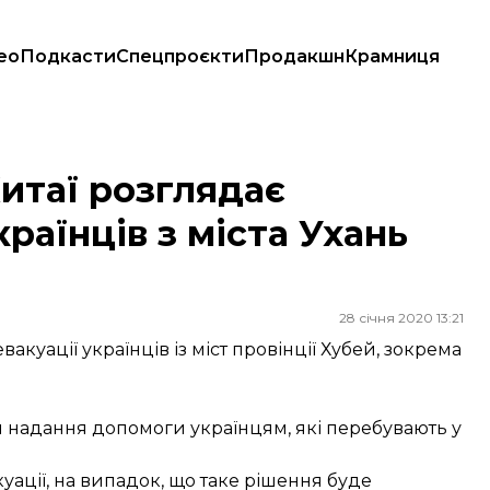
ео
Подкасти
Спецпроєкти
Продакшн
Крамниця
в з міста Ухань через коронавірус
итаї розглядає
раїнців з міста Ухань
28 січня 2020 13:21
акуації українців із міст провінції Хубей, зокрема
ти надання допомоги українцям, які перебувають у
уації, на випадок, що таке рішення буде