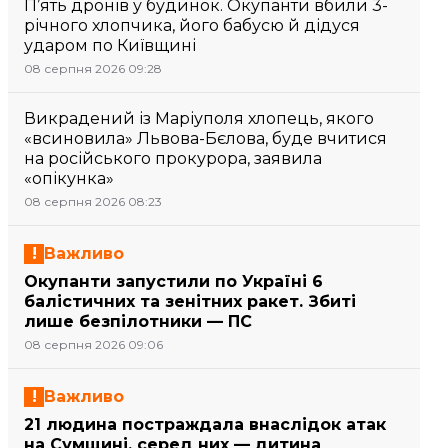
П’ять дронів у будинок. Окупанти вбили 3-
річного хлопчика, його бабусю й дідуся
ударом по Київщині
08 серпня 2026 09:28
Викрадений із Маріуполя хлопець, якого
«всиновила» Львова-Бєлова, буде вчитися
на російського прокурора, заявила
«опікунка»
08 серпня 2026 08:23
Важливо
Окупанти запустили по Україні 6
балістичних та зенітних ракет. Збиті
лише безпілотники — ПС
08 серпня 2026 09:06
Важливо
21 людина постраждала внаслідок атак
на Сумщині, серед них — дитина