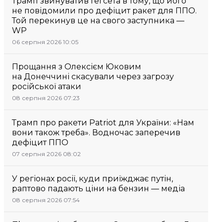
Трамп звинуватив Гегсета в тому, що його
не повідомили про дефіцит ракет для ППО.
Той перекинув це на свого заступника —
WP
06 серпня 2026 10:05
Прощання з Олексієм Юковим
на Донеччині скасували через загрозу
російської атаки
08 серпня 2026 07:23
Трамп про ракети Patriot для України: «Нам
вони також треба». Водночас заперечив
дефіцит ППО
07 серпня 2026 08:02
У регіонах росії, куди приїжджає путін,
раптово падають ціни на бензин — медіа
08 серпня 2026 07:54