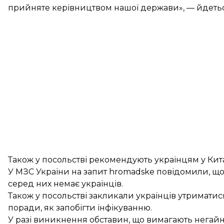
прийняте керівництвом нашої держави», — йдетьс
Також у посольстві рекомендують українцям у Китаї
У МЗС України на запит hromadske повідомили, що 
серед них немає українців.
Також у посольстві закликали українців
утриматися
поради, як запобігти інфікуванню.
У разі виникнення обставин, що вимагають негай