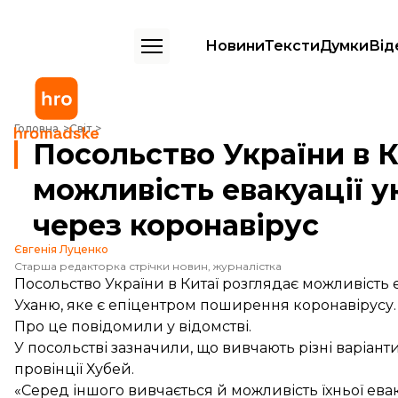
Новини
Тексти
Думки
Від
Посольство України в Китаї розглядає можливість евакуації українці
Головна
Світ
Посольство України в К
можливість евакуації ук
через коронавірус
Євгенія Луценко
Старша редакторка стрічки новин, журналістка
Посольство України в Китаї розглядає можливість ев
Уханю, яке є епіцентром поширення коронавірусу.
Про це
повідомили
у відомстві.
У посольстві зазначили, що вивчають різні варіан
провінції Хубей.
«Серед іншого вивчається й можливість їхньої евак