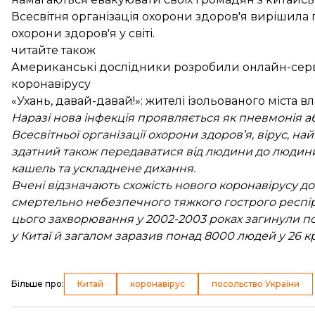
Всесвітня організація охорони здоров'я вирішила
охорони здоров'я у світі.
читайте також
Американські дослідники розробили онлайн-сервіс
коронавірусу
«Ухань, давай-давай!»: жителі ізольованого міста
Наразі нова інфекція проявляється як пневмонія а
Всесвітньої організації охорони здоров’я, вірус, н
здатний також передаватися від людини до людин
кашель та ускладнене дихання.
Вчені відзначають схожість нового коронавірусу до
смертельно небезпечного тяжкого гострого респір
цього захворювання у 2002-2003 роках загинули пона
у Китаї й загалом заразив понад 8000 людей у ​​26 кр
Більше про
:
Китай
коронавірус
посольство України