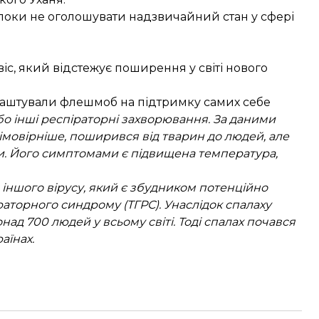
поки не оголошувати надзвичайний стан
у сфері
, який відстежує поширення у світі нового
 влаштували флешмоб на підтримку самих себе
бо інші респіраторні захворювання. За даними
айімовірніше, поширився від тварин до людей, але
и. Його симптомами є підвищена температура,
 іншого вірусу, який є збудником потенційно
аторного синдрому (ТГРС). Унаслідок спалаху
д 700 людей у ​​всьому світі. Тоді спалах почався
аїнах.